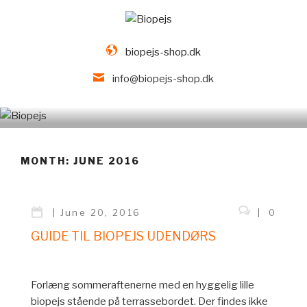
biopejs-shop.dk
info@biopejs-shop.dk
Skip
Guides til for at hjælpe jer
to
content
MONTH: JUNE 2016
|
Posted
June 20, 2016
|
0
on
GUIDE TIL BIOPEJS UDENDØRS
Forlæng sommeraftenerne med en hyggelig lille
biopejs stående på terrassebordet. Der findes ikke