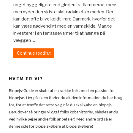
noget hyggeligere end gløden fra flammerne, mens
man nyder den sidste slat rødvin efter maden. Der
kan dog ofte blive koldt i rare Danmark, hvorfor det
kan være nødvendigt med en varmekilde. Mange
investerer i en terrassevarmer til at hænge på
væggen …
Continue reading
“Guide
til
biopejs
udendørs”
HVEM ER VI?
Biopejs-Guide er skabt af en række folk, med en passion for
biopejse. Her på siden finder du alt den information du har brug
for, for at træffe det rette valg når du skal købe en biopejs.
Derudover så bringer vi også folks købshistorier, således at du
ved hvilke pejse andre folk anbefaler! Med andre ord så er
denne side for biopejskøbere af biopejskøbere!