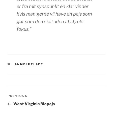
er fra mit synspunkt en klar vinder
hvis man gerne vil have en pejs som
gør som den skal uden at stjæle
fokus.”
CATEGORIES
ANMELDELSER
Post
navigation
PREVIOUS
Previous
Post
West Virginia Biopejs