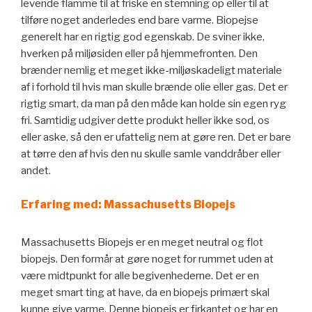
levende flamme til at friske en stemning op eller til at
tilføre noget anderledes end bare varme. Biopejse
generelt har en rigtig god egenskab. De sviner ikke,
hverken på miljøsiden eller på hjemmefronten. Den
brænder nemlig et meget ikke-miljøskadeligt materiale
af i forhold til hvis man skulle brænde olie eller gas. Det er
rigtig smart, da man på den måde kan holde sin egen ryg
fri. Samtidig udgiver dette produkt heller ikke sod, os
eller aske, så den er ufattelig nem at gøre ren. Det er bare
at tørre den af hvis den nu skulle samle vanddråber eller
andet.
Erfaring med: Massachusetts Biopejs
Massachusetts Biopejs er en meget neutral og flot
biopejs. Den formår at gøre noget for rummet uden at
være midtpunkt for alle begivenhederne. Det er en
meget smart ting at have, da en biopejs primært skal
kunne give varme. Denne biopejs er firkantet og har en