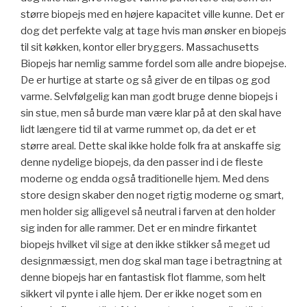
større biopejs med en højere kapacitet ville kunne. Det er
dog det perfekte valg at tage hvis man ønsker en biopejs
til sit køkken, kontor eller bryggers. Massachusetts
Biopejs har nemlig samme fordel som alle andre biopejse.
De er hurtige at starte og så giver de en tilpas og god
varme. Selvfølgelig kan man godt bruge denne biopejs i
sin stue, men så burde man være klar på at den skal have
lidt længere tid til at varme rummet op, da det er et
større areal. Dette skal ikke holde folk fra at anskaffe sig
denne nydelige biopejs, da den passer ind i de fleste
moderne og endda også traditionelle hjem. Med dens
store design skaber den noget rigtig moderne og smart,
men holder sig alligevel så neutral i farven at den holder
sig inden for alle rammer. Det er en mindre firkantet
biopejs hvilket vil sige at den ikke stikker så meget ud
designmæssigt, men dog skal man tage i betragtning at
denne biopejs har en fantastisk flot flamme, som helt
sikkert vil pynte i alle hjem. Der er ikke noget som en