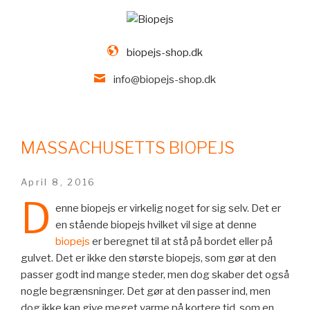
biopejs-shop.dk
info@biopejs-shop.dk
Skip
to
MASSACHUSETTS BIOPEJS
content
Posted
April 8, 2016
on
D
enne biopejs er virkelig noget for sig selv. Det er
en stående biopejs hvilket vil sige at denne
biopejs
er beregnet til at stå på bordet eller på
gulvet. Det er ikke den største biopejs, som gør at den
passer godt ind mange steder, men dog skaber det også
nogle begrænsninger. Det gør at den passer ind, men
dog ikke kan give meget varme på kortere tid, som en