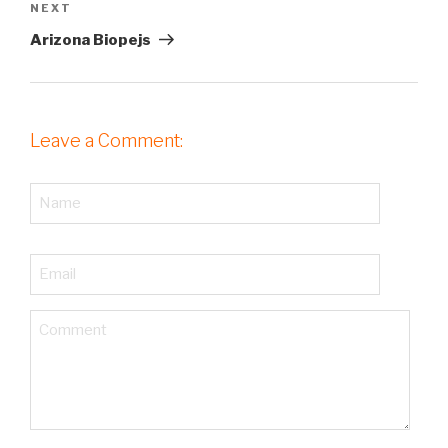
NEXT
Next
Post
Arizona Biopejs
Leave a Comment: